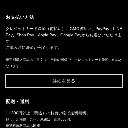
験、
キ
ム
お支払い方法
チ
クレジットカード決済（前払い）、GMO後払い、PayPay、LINE
ラ
Pay、Shop Pay、Apple Pay、Google Payからお選びいただけま
ン
す。
チ
ご購入時に決済が完了します。
＆
白
※定期購入商品のご注文は、与信の関係で「クレジットカード決済」のみと
菜
なります。
キ
ム
詳細を見る
チ
500g
お
配送・送料
土
産
11,800円以上（税込）のお買い物で送料無料。
付
但し、北海道、九州、沖縄は、別途500円。
き
※送料無料商品も同様