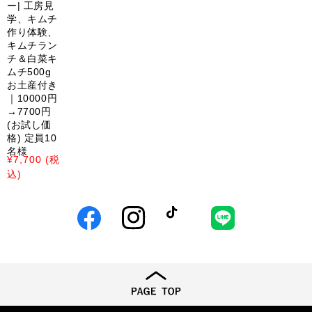
慶
ー| 工房見
の
学、キムチ
作り体験、
キ
キムチラン
ム
チ＆白菜キ
チ
ムチ500g
セ
お土産付き
｜10000円
ミ
→7700円
ナ
(お試し価
ー|
格) 定員10
工
名様
通
¥7,700 (税
房
常
込)
見
価
学、
格
キ
Facebook
Instagram
TikTok
LINE
ム
チ
作
り
体