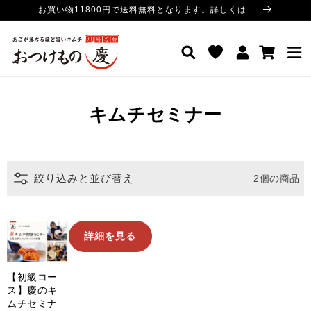
コンテ
お買い物11800円で送料無料となります。詳しくは...
ンツに
進む
ロ
カ
おつけもの慶 公式サイト
グ
ー
イ
ト
ン
コ
キムチセミナー
レ
ク
絞り込みと並び替え
2個の商品
シ
ョ
ン:
【初
詳細を見る
級
コ
【初級コー
ー
ス】慶のキ
ス】
ムチセミナ