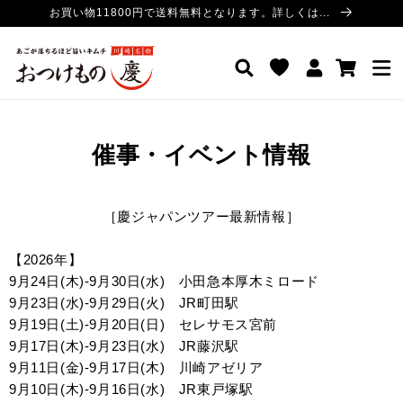
コンテ
お買い物11800円で送料無料となります。詳しくは...
ンツに
進む
ロ
カ
おつけもの慶 公式サイト
グ
ー
イ
ト
ン
催事・イベント情報
［慶ジャパンツアー最新情報］
【2026年】
9月24日(木)-9月30日(水) 小田急本厚木ミロード
9月23日(水)-9月29日(火) JR町田駅
9月19日(土)-9月20日(日) セレサモス宮前
9月17日(木)-9月23日(水) JR藤沢駅
9月11日(金)-9月17日(木) 川崎アゼリア
9月10日(木)-9月16日(水) JR東戸塚駅