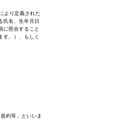
により定義された
る氏名、生年月日
易に照合すること
ます。）、もしく
め
「規約等」といいま