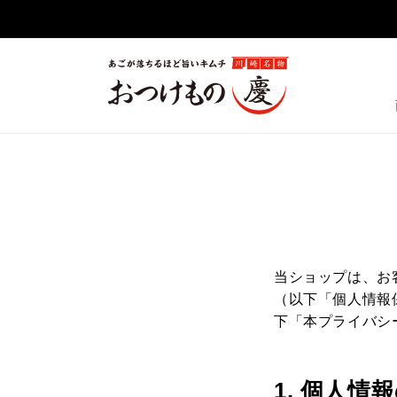
コンテ
ンツに
進む
おつけもの慶 公
当ショップは、お
（以下「個人情報
下「本プライバシ
1. 個人情