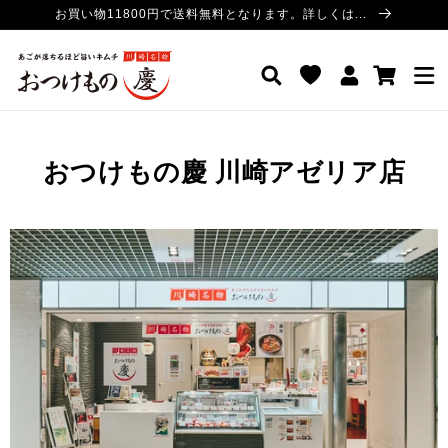
コンテ
お買い物11800円で送料無料となります。詳しくは...
ンツに
進む
ロ
カ
おつけもの慶 公式サイト
グ
ー
イ
ト
ン
おつけもの慶 川崎アゼリア店