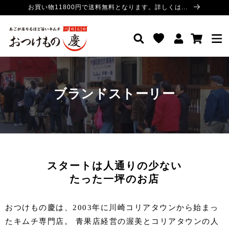
コンテ
お買い物11800円で送料無料となります。詳しくは...
ンツに
進む
ロ
カ
おつけもの慶 公式サイト
グ
ー
イ
ト
ン
ブランドストーリー
スタートは人通りの少ない
たった一坪のお店
おつけもの慶は、2003年に川崎コリアタウンから始まっ
たキムチ専門店。 青果店経営の渥美とコリアタウンの人