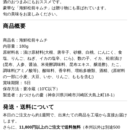
酒のおつまみにもおススメです。
コ
コ
豪華な「海鮮松前キムチ」は贈り物にも喜ばれています。
な
な
旬の美味をお楽しみください。
ど
ど
商品概要
贅
贅
沢
沢
商品名：海鮮松前キムチ
に
に
内容量：180g
漬
漬
原材料名：漬け原材料(大根、唐辛子、砂糖、白桃、にんにく、食
け
け
塩、りんご、ねぎ、イカの塩辛、にら)、数の子、イカ、松前漬け
込
込
(昆布、人参、醤油、米発酵調味料、昆布エキス、醸造酢)、たこ、
ん
ん
調味料(アミノ酸等)、酸味料、香辛料、増粘多糖類、酒精、(原材料
だ
だ
の一部に小麦、大豆、いか、りんご、ももを含む)
「慶
「慶
賞味期限： 5日
保存方法：要冷蔵（10℃以下）
の
の
製造者：おつけもの慶（神奈川県川崎市川崎区大島上町18-1）
海
海
鮮
鮮
発送・送料について
松
松
本日のご注文から約1週間で、出来たての商品を工場から直接お届け
前
前
します。
キ
キ
さらに、
11,800円以上のご注文で送料無料
（本州以外は別途500