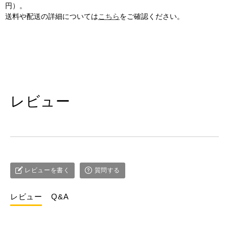
ム
ム
円）。
チ」
チ」
送料や配送の詳細については
こちら
をご確認ください。
180g（冷
180g（冷
蔵：
蔵：
賞
賞
味
味
期
期
限
限
レビュー
5
5
日）
日）
の
の
数
数
量
量
を
を
レビューを書く
質問する
減
増
ら
や
レビュー
す
Q&A
す