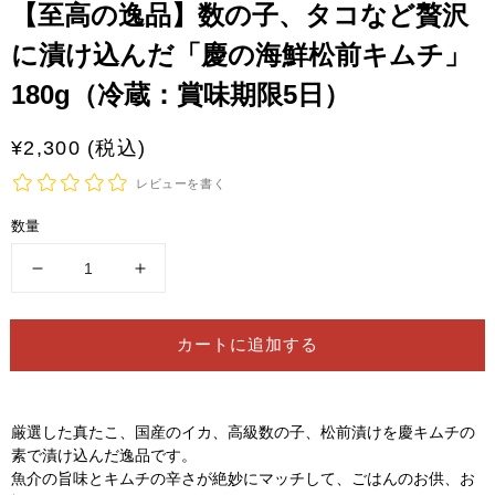
【至高の逸品】数の子、タコなど贅沢
さ
れ
に漬け込んだ「慶の海鮮松前キムチ」
て
い
180g（冷蔵：賞味期限5日）
る
メ
デ
通
¥2,300 (税込)
ィ
ア
常
レビューを書く
1
を
価
開
数量
格
く
【至
【至
高
高
の
の
カートに追加する
逸
逸
品】
品】
数
数
厳選した真たこ、国産のイカ、高級数の子、松前漬けを慶キムチの
の
の
素で漬け込んだ逸品です。
子、
子、
魚介の旨味とキムチの辛さが絶妙にマッチして、ごはんのお供、お
タ
タ