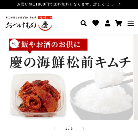
コンテ
お買い物11800円で送料無料となります。詳しくは...
ンツに
進む
ロ
カ
おつけもの慶 公式サイト
グ
ー
イ
ト
ン
商品情
報にス
キップ
ギ
ャ
ラ
リ
ー
ビ
ュ
ー
で
/
1
/
5
掲
載