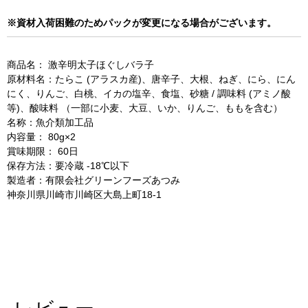
太
太
子
子
※資材入荷困難のためパックが変更になる場合がございます。
ほ
ほ
ぐ
ぐ
商品名： 激辛明太子ほぐしバラ子
し
し
原材料名：たらこ (アラスカ産)、唐辛子、大根、ねぎ、にら、にん
バ
バ
にく、りんご、白桃、イカの塩辛、食塩、砂糖 / 調味料 (アミノ酸
ラ
ラ
等)、酸味料 （一部に小麦、大豆、いか、りんご、ももを含む）
子
子
名称：魚介類加工品
160g
160g
内容量： 80g×2
賞味期限： 60日
（冷
（冷
保存方法：要冷蔵 -18℃以下
凍）
凍）
製造者：有限会社グリーンフーズあつみ
の
の
神奈川県川崎市川崎区大島上町18-1
数
数
量
量
を
を
減
増
ら
や
す
す