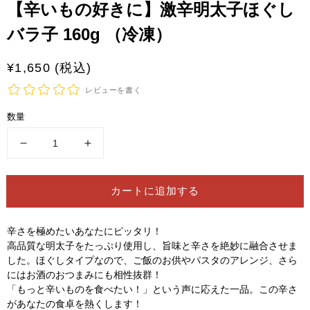
さ
【辛いもの好きに】激辛明太子ほぐし
れ
て
バラ子 160g （冷凍）
い
る
通
¥1,650 (税込)
メ
デ
常
レビューを書く
ィ
価
ア
1
数量
格
を
開
【辛
【辛
く
い
い
も
も
カートに追加する
の
の
好
好
辛さを極めたいあなたにピッタリ！
き
き
高品質な明太子をたっぷり使用し、旨味と辛さを絶妙に融合させま
に】
に】
した。ほぐしタイプなので、ご飯のお供やパスタのアレンジ、さら
激
激
にはお酒のおつまみにも相性抜群！
辛
辛
「もっと辛いものを食べたい！」という声に応えた一品。この辛さ
明
明
があなたの食卓を熱くします！