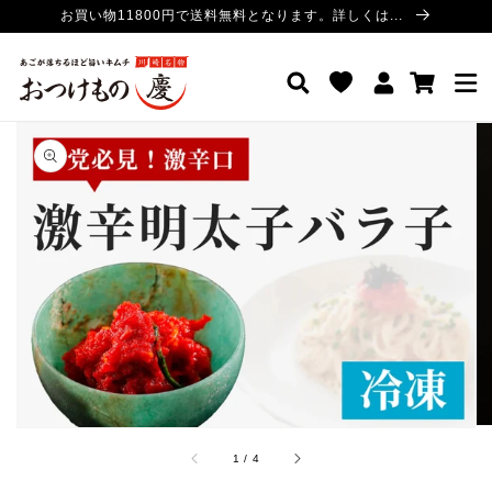
コンテ
お買い物11800円で送料無料となります。詳しくは...
ンツに
進む
ロ
カ
おつけもの慶 公式サイト
グ
ー
イ
ト
ン
商品情
報にス
キップ
ギ
ャ
ラ
リ
ー
ビ
ュ
ー
で
/
1
/
4
掲
載