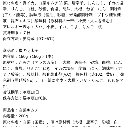
原材料名：真イカ、白菜キムチ(白菜、唐辛子、にんにく、イカの塩
辛、りんご、白桃、砂糖、食塩、胡瓜、大根、ねぎ、にら、調味料
(アミノ酸等)、調味液（醤油、砂糖、米発酵調味料、ブドウ糖果糖
液、昆布エキス）酸味料【原材料の一部に小麦・大豆を含む】
アレルギー表示：大豆、小麦、イカ、ごま、りんご、桃
賞味期限：７日
保存方法：要冷蔵（0℃~5℃）
商品名：慶の明太子
内容量：150g（150g × 1本）
原材料：
たらこ（アラスカ産）、大根、唐辛子、砂糖、白桃、にん
にく、食塩、りんご、ねぎ、イカの塩辛、昆布、にら／調味料（ア
ミノ酸等）、酸味料、酸化防止剤(V.C)、着色料（赤102、黄5）、発
色剤（亜硝酸Na）、（一部に小麦・大豆・いか・りんご、ももを含
む）
賞味期限：冷蔵10日
保存方法：要冷蔵10℃以
商品名：白菜キムチ
内容量：200g
原材料名：白菜（国産）、漬け原材料（大根、唐辛子、砂糖、白