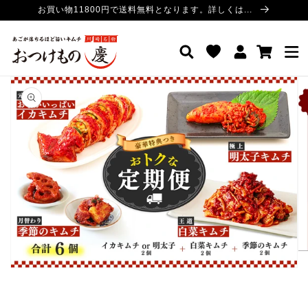
コンテ
お買い物11800円で送料無料となります。詳しくは...
ンツに
進む
ロ
カ
おつけもの慶 公式サイト
グ
ー
イ
ト
ン
商品情
報にス
キップ
ギ
ャ
ラ
リ
ー
ビ
ュ
ー
で
掲
載