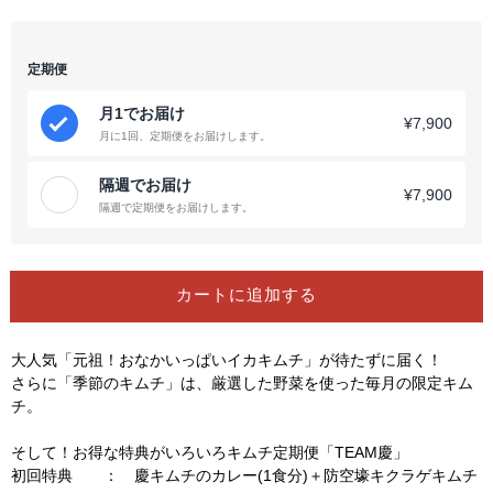
定
定
期
期
便.B
便.B
定期便
】
】
イ
イ
月1でお届け
¥7,900
カ
カ
月に1回、定期便をお届けします。
キ
キ
隔週でお届け
ム
ム
¥7,900
隔週で定期便をお届けします。
チ
チ
or
or
明
明
太
太
カートに追加する
子
子
＋
＋
大人気「元祖！おなかいっぱいイカキムチ」が待たずに届く！
白
白
さらに「季節のキムチ」は、厳選した野菜を使った毎月の限定キム
菜
菜
チ。
キ
キ
ム
ム
そして！お得な特典がいろいろキムチ定期便「TEAM慶」
初回特典 ： 慶キムチのカレー(1食分)＋防空壕キクラゲキムチ
チ
チ