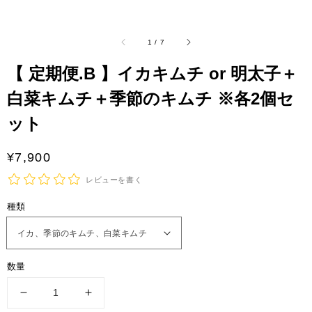
さ
れ
て
/
い
1
/
7
る
メ
【 定期便.B 】イカキムチ or 明太子＋
デ
ィ
白菜キムチ＋季節のキムチ ※各2個セ
ア
1
ット
を
開
く
通
¥7,900
常
レビューを書く
価
種類
格
数量
【
【