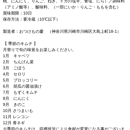
桃、にんにく、りんご、ねぎ、イカの塩辛、食塩、にら）／調味料
（アミノ酸等）、酸味料、（一部にいか・りんご・ももを含む）
賞味期限：10日
保存方法：要冷蔵（10℃以下）
製造者：おつけもの慶 （神奈川県川崎市川崎区大島上町18-1）
【 季節のキムチ 】
月替りで旬の味覚をお楽しみください。
1月 キャベツ
2月 ちんげん菜
3月 ごぼう
4月 セロリ
5月 ブロッコリー
6月 胡瓜の醤油漬け
7月 もずくキムチ
8月 にんにく
9月 きのこ
10月 さつまいも
11月 レンコン
12月 青ネギ
※季節のキムチは、収穫状況により食材が変更になる事がございま