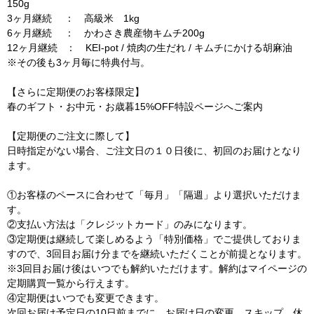
150g
＋
＋
3ヶ月継続 ： 高級米 1kg
季
季
6ヶ月継続 ： かわさき農産物キムチ200g
節
節
12ヶ月継続 ：
KEI-pot / 焼肉の生だれ / キムチにかける胡麻油
の
の
※その後も3ヶ月毎に特典付与。
キ
キ
ム
ム
【さらに定期便のお客様限定】
春のギフト・お中元・お歳暮15%OFF特設ページへご案内
チ
チ
※
※
【定期便のご注文に際して】
各
各
日時指定がない場合、ご注文日の１０日後に
、初回のお届けとなり
2
2
ます。
個
個
セ
セ
①お客様のペースに合わせて「毎月」「隔週」より選択いただけま
ッ
ッ
す。
ト
ト
②支払い方法は「クレジットカード」のみになります。
③定期便は継続して楽しめるよう「特別価格」でご提供しておりま
の
の
すので、3回目お届け分までを継続いただくことが前提となります。
数
数
※3回目お届け後はいつでも解約いただけます。解約はマイページの
量
量
定期購買一覧から行えます。
を
を
④定期便はいつでも変更できます。
減
増
次回お届け予定日の10日前までに、お届け日の変更、スキップ、休