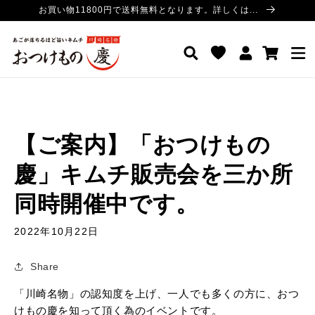
コンテ
お買い物11800円で送料無料となります。詳しくは...
ンツに
進む
ロ
カ
おつけもの慶 公式サイト
グ
ー
イ
ト
ン
【ご案内】「おつけもの
慶」キムチ販売会を三か所
同時開催中です。
2022年10月22日
Share
「川崎名物」の認知度を上げ、一人でも多くの方に、おつ
けもの慶を知って頂く為のイベントです。