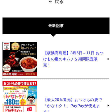
戻る
最新記事
【横浜髙島屋】8月5日～11日 おつ
けもの慶のキムチを期間限定販
売！
【最大20％還元】おつけもの慶で
「かなトク！」PayPayが使えま
す！