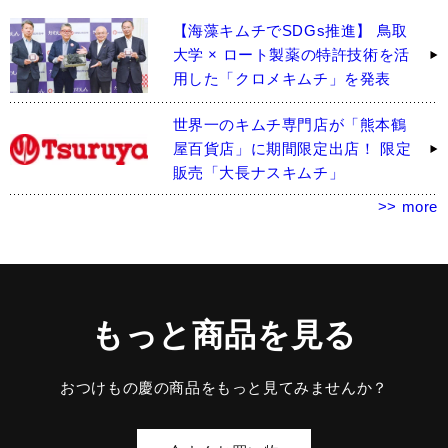
【海藻キムチでSDGs推進】 鳥取
大学 × ロート製薬の特許技術を活
用した「クロメキムチ」を発表
世界一のキムチ専門店が「熊本鶴
屋百貨店」に期間限定出店！ 限定
販売「大長ナスキムチ」
>> more
もっと商品を見る
おつけもの慶の商品をもっと見てみませんか？