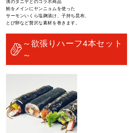
濱のタニヤとのコラボ商品
鮪をメインにヤンニョムを使った
サーモンいくら塩麹漬け、子持ち昆布、
とび卵など贅沢な素材を巻きます。
～欲張りハーフ4本セット
～