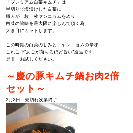
「プレミアム白菜キムチ」は
半切りで塩漬けした白菜に
職人が一枚一枚ヤンニョムをぬり
白菜の旨味を最大限に楽しんで頂く為、
大き目にカットします。
この時期の白菜の甘みと、ヤンニョムの辛味
これこそ”あごが落ちるほど旨い”逸品です。
是非、お試しください。
～慶の豚キムチ鍋お肉2倍
セット～
2月3日～売切れ次第終了