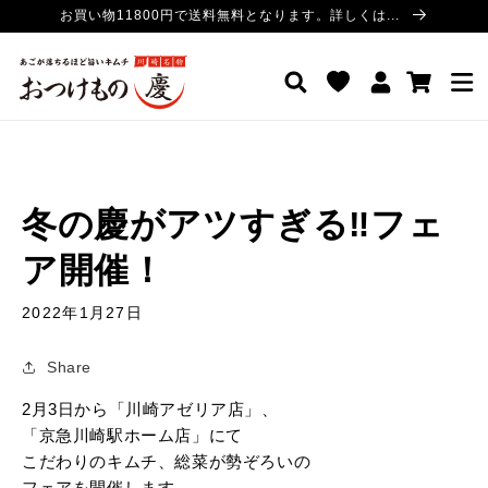
コンテ
お買い物11800円で送料無料となります。詳しくは...
ンツに
進む
ロ
カ
おつけもの慶 公式サイト
グ
ー
イ
ト
ン
冬の慶がアツすぎる‼フェ
ア開催！
2022年1月27日
Share
2月3日から「川崎アゼリア店」、
「京急川崎駅ホーム店」にて
こだわりのキムチ、総菜が勢ぞろいの
フェアを開催します。