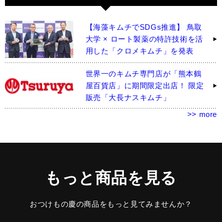
【海藻キムチでSDGs推進】 鳥取
大学 × ロート製薬の特許技術を活
用した「クロメキムチ」を発表
世界一のキムチ専門店が「熊本鶴
屋百貨店」に期間限定出店！ 限定
販売「大長ナスキムチ」
>> more
もっと商品を見る
おつけもの慶の商品をもっと見てみませんか？