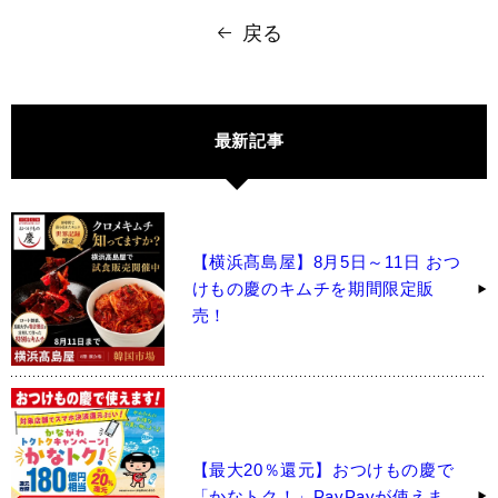
戻る
最新記事
【横浜髙島屋】8月5日～11日 おつ
けもの慶のキムチを期間限定販
売！
【最大20％還元】おつけもの慶で
「かなトク！」PayPayが使えま