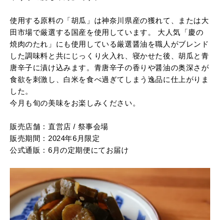
使用する原料の「胡瓜」は神奈川県産の獲れて、または大
田市場で厳選する国産を使用しています。 大人気「慶の
焼肉のたれ」にも使用している厳選醤油を職人がブレンド
した調味料と共にじっくり火入れ、寝かせた後、胡瓜と青
唐辛子に漬け込みます。青唐辛子の香りや醤油の奥深さが
食欲を刺激し、白米を食べ過ぎてしまう逸品に仕上がりま
した。
今月も旬の美味をお楽しみください。
販売店舗：直営店 / 祭事会場
販売期間：2024年6月限定
公式通販：6
月の定期便にてお届け