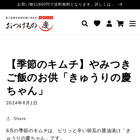
コンテ
お買い物11800円で送料無料となります。詳しくは...
ンツに
進む
ロ
カ
おつけもの慶 公式サイト
グ
ー
イ
ト
ン
【季節のキムチ】やみつき
ご飯のお供「きゅうりの慶
ちゃん」
2024年6月1日
Share
6月の季節のキムチは、ピリッと辛い胡瓜の醤油漬け「き
ゅうりの慶ちゃん」です。