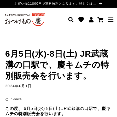
コンテ
お買い物11800円で送料無料となります。詳しくは...
ンツに
進む
ロ
カ
おつけもの慶 公式サイト
グ
ー
イ
ト
ン
6月5日(水)-8日(土) JR武蔵
溝の口駅で、慶キムチの特
別販売会を行います。
2024年6月1日
Share
この度、
6月5日(水)-8日(土) JR武蔵溝の口駅
で、慶キ
ムチの特別販売会を行います。