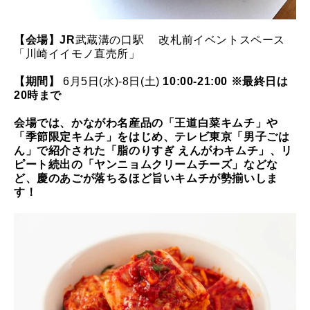
【会場】JR
武蔵溝の口駅
改札前イベントスペース
「川崎イイモノ直売所」
【期間】
6月5日(水)-8日(土)
10:00-21:00 ※最終日は
20時まで
会場では、かながわ名産品の「王道白菜キムチ」や
「季節限定キムチ」をはじめ、
テレビ東京「男子ごは
ん」で紹介された「脂のりすぎ えんがわキムチ」、リ
ピート続出の「ヤンニョムクリームチーズ」などな
ど、慶のあごが落ちるほど旨いキムチが勢揃いしま
す！