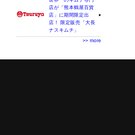
店が「熊本鶴屋百貨
店」に期間限定出
店！ 限定販売「大長
ナスキムチ」
>> more