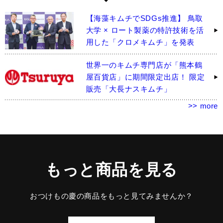
【海藻キムチでSDGs推進】 鳥取
大学 × ロート製薬の特許技術を活
用した「クロメキムチ」を発表
世界一のキムチ専門店が「熊本鶴
屋百貨店」に期間限定出店！ 限定
販売「大長ナスキムチ」
>> more
もっと商品を見る
おつけもの慶の商品をもっと見てみませんか？