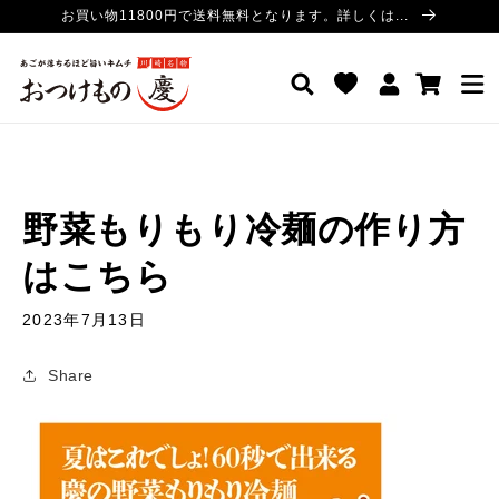
コンテ
お買い物11800円で送料無料となります。詳しくは...
ンツに
進む
ロ
カ
おつけもの慶 公式サイト
グ
ー
イ
ト
ン
野菜もりもり冷麺の作り方
はこちら
2023年7月13日
Share