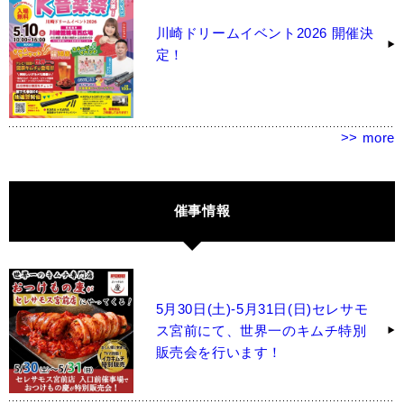
川崎ドリームイベント2026 開催決
定！
>> more
催事情報
5月30日(土)-5月31日(日)セレサモ
ス宮前にて、世界一のキムチ特別
販売会を行います！