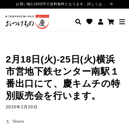
コンテ
お買い物11800円で送料無料となります。詳しくは...
ンツに
進む
ロ
カ
おつけもの慶 公式サイト
グ
ー
イ
ト
ン
2月18日(火)-25日(火)横浜
市営地下鉄センター南駅１
番出口にて、慶キムチの特
別販売会を行います。
2025年2月20日
Share