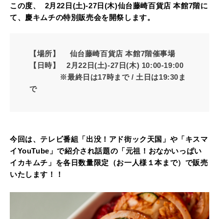
この度、
2月22日(土)-27日(木)
仙台藤崎百貨店 本館7階に
て、慶キムチの特別販売会を開祭します。
【場所】
仙台藤崎百貨店 本館7階催事場
【日時】 2月22日(土)-27日(木) 10:00-19:00
※最終日は17時まで / 土日は19:30ま
で
今回は、テレビ番組「出没！アド街ック天国」や「キスマ
イYouTube」で紹介され話題の「元祖！おなかいっぱい
イカキムチ」を各日数量限定（お一人様１本まで）で販売
いたします！！