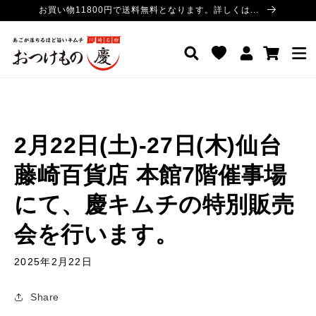
コンテ
お買い物11800円で送料無料となります。詳しくは...
ンツに
進む
ロ
カ
おつけもの慶 公式サイト
グ
ー
イ
ト
ン
2月22日(土)-27日(木)仙台
藤崎百貨店 本館7階催事場
にて、慶キムチの特別販売
会を行います。
2025年2月22日
Share