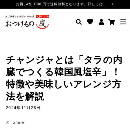
コンテ
お買い物11800円で送料無料となります。詳しくは...
ンツに
進む
ロ
カ
おつけもの慶 公式サイト
グ
ー
イ
ト
ン
チャンジャとは「タラの内
臓でつくる韓国風塩辛」！
特徴や美味しいアレンジ方
法を解説
2024年11月26日
Share